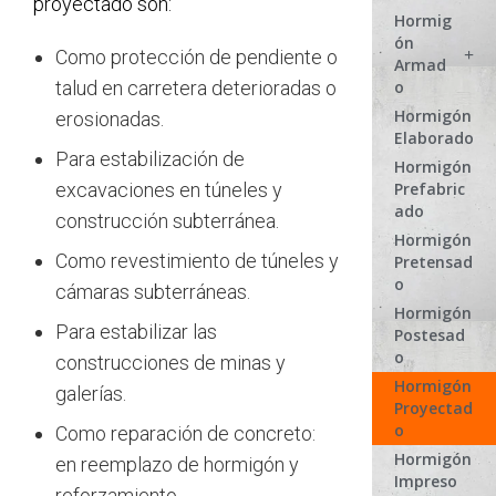
proyectado son:
Hormig
ón
Como protección de pendiente o
Armad
o
talud en carretera deterioradas o
Hormigón
erosionadas.
Elaborado
Para estabilización de
Hormigón
Prefabric
excavaciones en túneles y
ado
construcción subterránea.
Hormigón
Como revestimiento de túneles y
Pretensad
o
cámaras subterráneas.
Hormigón
Para estabilizar las
Postesad
o
construcciones de minas y
Hormigón
galerías.
Proyectad
o
Como reparación de concreto:
Hormigón
en reemplazo de hormigón y
Impreso
reforzamiento.