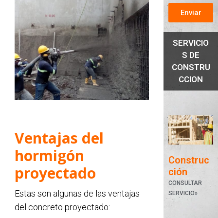
Enviar
SERVICIO
S DE
CONSTRU
CCION
Ventajas del
hormigón
Construc
proyectado
ción
CONSULTAR
Estas son algunas de las ventajas
SERVICIO»
del concreto proyectado: